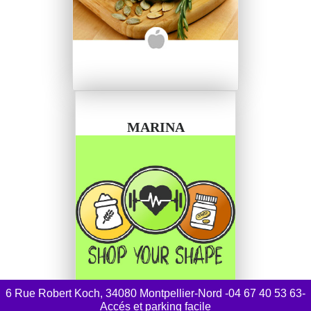
MARINA
6 Rue Robert Koch, 34080 Montpellier-Nord -04 67 40 53 63-
Accés et parking facile