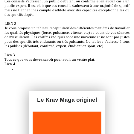
Ces conseils s'adressent un public débutant ou confirmé et en aucun cas à un
public expert. Il est clair que ces conseils s'adressent à une majorité de sportif
mais ne tiennent pas compte d'athlète avec des capacités exceptionnelles ou
des sportifs dopés.
LIEN 2
Travail des différentes qualités physiques en musculation
.
Je vous propose un tableau récapitulatif des différentes manières de travailler
les qualités physiques (force, puissance, vitesse, etc) au cours de vos séances
de musculation. Les chiffres indiqués sont une moyenne et ne sont pas justes
pour des sportifs très endurants ou très puissants. Ce tableau s'adresse à tous
les publics (débutant, confirmé, expert, étudiant en sport, etc).
Lien 3
Comment avoir un ventre plat
.
Tout ce que vous devez savoir pour avoir un ventre plat.
Lien 4
Quelques vidéos pour vous aider à refaire les exercices proposés par
Joel
.
http://www.joel-coachsportif.fr/articles-et-conseils/
Le Krav Maga originel