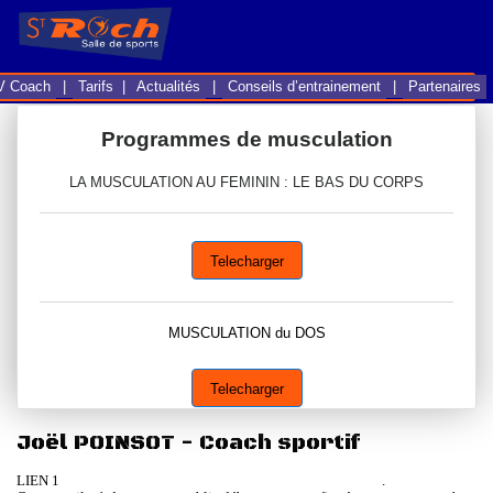
G-W9Z5NWVYHV
V Coach
|
Tarifs |
Actualités
|
Conseils d’entrainement
|
Partenaires
Programmes de musculation
LA MUSCULATION AU FEMININ : LE BAS DU CORPS
Telecharger
MUSCULATION du DOS
Telecharger
Joël POINSOT - Coach sportif
LIEN 1
Comment prendre du volume musculaire en 10 points
.